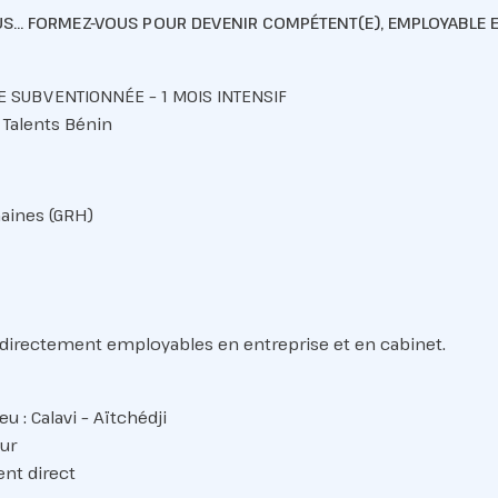
LUS… FORMEZ-VOUS POUR DEVENIR COMPÉTENT(E), EMPLOYABLE 
 SUBVENTIONNÉE – 1 MOIS INTENSIF
 Talents Bénin
aines (GRH)
s directement employables en entreprise et en cabinet.
eu : Calavi – Aïtchédji
our
nt direct