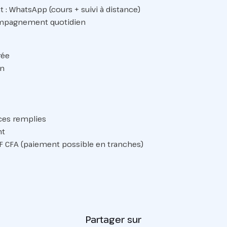
t : WhatsApp (cours + suivi à distance)
compagnement quotidien
rée
on
aces remplies
nt
 F CFA (paiement possible en tranches)
Partager sur