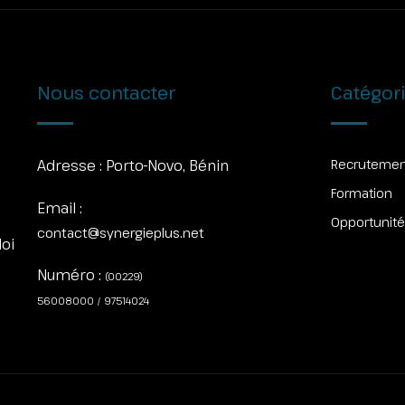
Nous contacter
Catégor
Adresse :
Porto-Novo, Bénin
Recruteme
Formation
Email :
Opportunit
contact@synergieplus.net
loi
Numéro :
(00229)
56008000 / 97514024