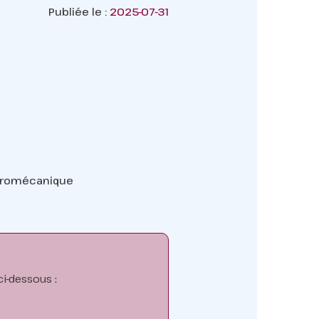
Publiée le :
2025-07-31
ectromécanique
i-dessous :