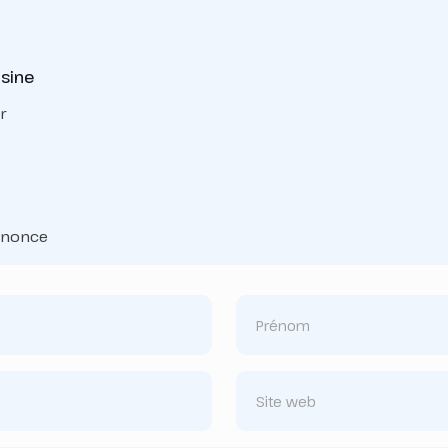
sine
r
annonce