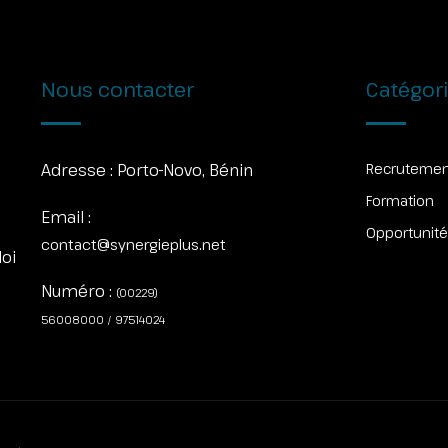
Nous contacter
Catégor
Adresse :
Porto-Novo, Bénin
Recruteme
Formation
Email :
Opportunit
contact@synergieplus.net
loi
Numéro :
(00229)
56008000 / 97514024