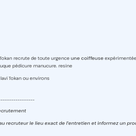
i Tokan recrute de toute urgence
une coiffeuse
expérimentée s
ruque pédicure manucure. resine
alavi Tokan ou environs
_________________
recrutement
au recruteur le lieu exact de l'entretien et informez un pr