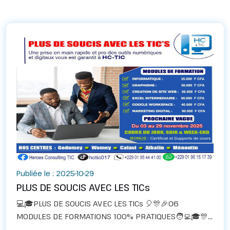
Publiée le : 2025-10-29
PLUS DE SOUCIS AVEC LES TICs
💻🎓PLUS DE SOUCIS AVEC LES TICs 🎈🎊🎉06
MODULES DE FORMATIONS 100% PRATIQUES🧑‍💻🎓🎊
👉🏻Une prise en main rapide et pro des outils