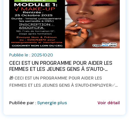
Publiée le : 2025-10-20
CECI EST UN PROGRAMME POUR AIDER LES
FEMMES ET LES JEUNES GENS À S'AUTO-
EMPLOYER
🎁 CECI EST UN PROGRAMME POUR AIDER LES
FEMMES ET LES JEUNES GENS À S'AUTO-EMPLOYER✅
EPT - BÉNIN&nbsp;vous offre des&nbsp;&nbsp;📍
BOURSES DE FORMATION PROFESSIONNELLE ET
Publiée par :
Synergie plus
Voir détail
DIPLÔMANTE EN : ESTHÉTIQUE G...