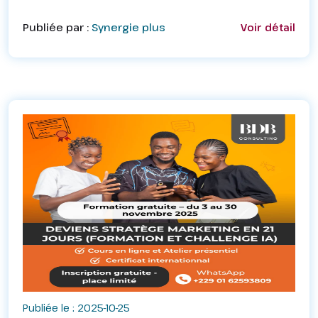
différents modules ci-dessus ☝️☝️☝️☝️☝️☝️☝️☝️
Conditions :– Être en fin de formation ;–
Publiée par :
Synergie plus
Voir détail
Résider&nbsp; dans le...
Publiée le : 2025-10-25