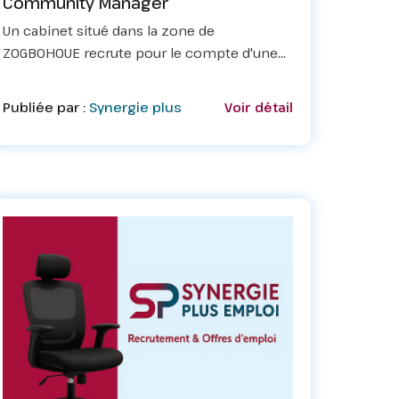
Community Manager
Un cabinet situé dans la zone de
ZOGBOHOUE recrute pour le compte d'une
structure ayant son site dans la zone de
Cadjehoun un stagiaire professionnel au
Publiée par :
Synergie plus
Voir détail
poste de Stagiaire Community
ManagerProfil des...