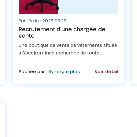
Publiée le : 2025-09-25
Recrutement d'une chargée de
vente
Une boutique de vente de vêtements située
à Gbedjrominde recherche de toute
urgence&nbsp;UNE CHARGÉE DE
VENTE.Conditions :Elle doit:✅Être très
Publiée par :
Synergie plus
Voir détail
dynamique , accueillante , présentable et
joviale&nbsp;&...