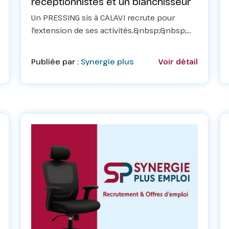
réceptionnistes et un blanchisseur
Un PRESSING sis à CALAVI recrute pour
l'extension de ses activités.&nbsp;&nbsp;📌
2 secrétaires réceptionnistesConditions :–
être immédiatement disponible.– être
Publiée par :
Synergie plus
Voir détail
accueillante, souriante et respectueus...