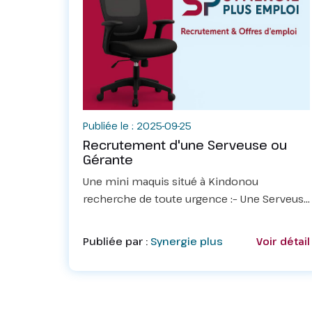
Publiée le : 2025-09-25
Recrutement d'une Serveuse ou
Gérante
Une mini maquis situé à Kindonou
recherche de toute urgence :– Une Serveuse
ou GéranteConditions:– Être présentable–
Être âgée de 20 ans à 30 ans– Être
Publiée par :
Synergie plus
Voir détail
immédiatement disponible.– Habiter les
environs...