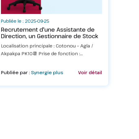
Publiée le : 2025-09-25
Recrutement d'une Assistante de
Direction, un Gestionnaire de Stock
Localisation principale : Cotonou – Agla /
Akpakpa PK10📆 Prise de fonction :
ImmédiateDans le cadre de son expansion
et du renforcement de ses équipes, une
Publiée par :
Synergie plus
Voir détail
entreprise dynamique et innovante
recherche...