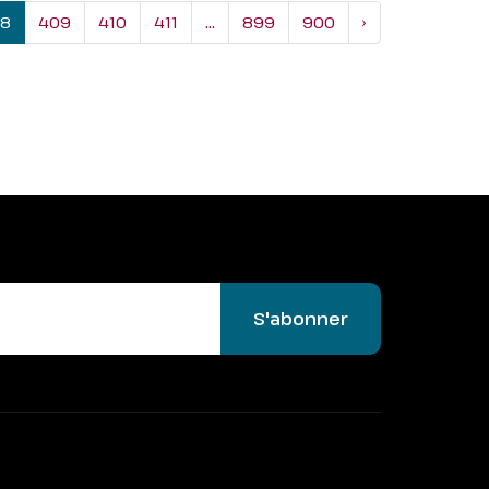
8
409
410
411
...
899
900
›
S'abonner