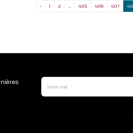
‹
1
2
...
405
406
407
40
rnières