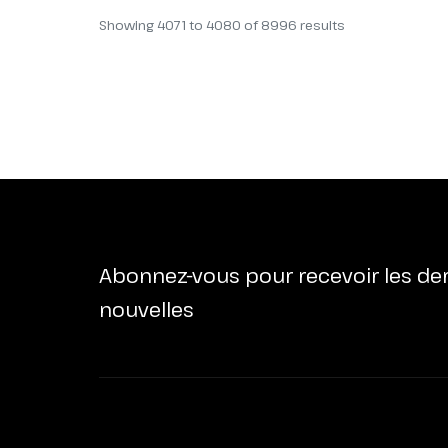
Showing
4071
to
4080
of
8996
results
Abonnez-vous pour recevoir les de
nouvelles