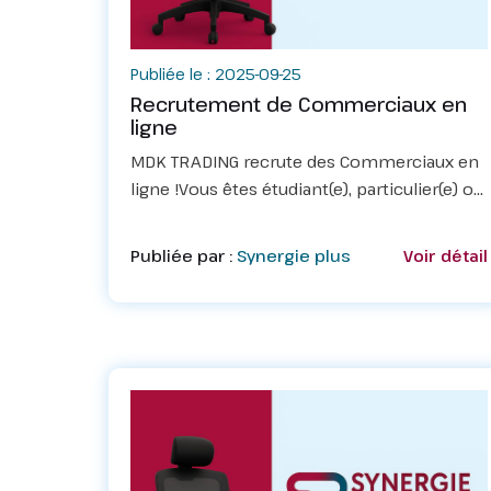
Publiée le : 2025-09-25
Recrutement de Commerciaux en
ligne
MDK TRADING recrute des Commerciaux en
ligne !Vous êtes étudiant(e), particulier(e) ou
professionnel(le) ?Vous souhaitez travailler
depuis chez vous et être rémunéré(e) selon
Publiée par :
Synergie plus
Voir détail
vos performances ?👉 Rejo...