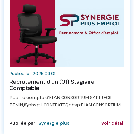
Publiée le : 2025-09-01
Recrutement d'un (01) Stagiaire
Comptable
Pour le compte d’ELAN CONSORTIUM SARL (ECS
BENIN)&nbsp;I. CONTEXTE&nbsp;ELAN CONSORTIUM
Société à Responsabilité Limité avec Assemblée
des associés est Cabinet d’Etude et de Conseil en
Publiée par :
Synergie plus
Voir détail
Banque, Finance...