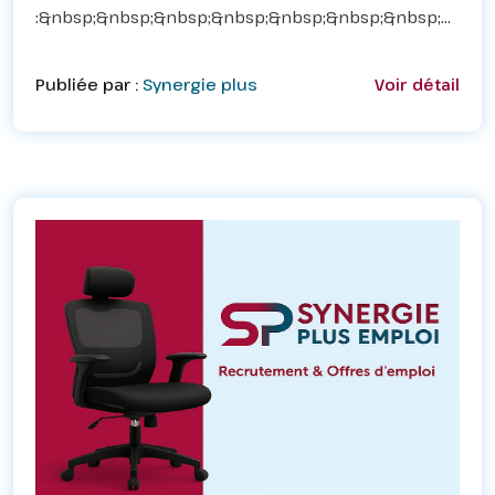
:&nbsp;&nbsp;&nbsp;&nbsp;&nbsp;&nbsp;&nbsp;&nbsp;
Avoir Bac + 5 en Froid et climatisa...
Publiée par :
Synergie plus
Voir détail