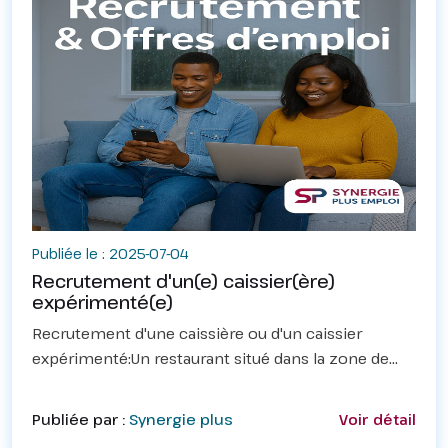
Publiée le : 2025-07-04
Recrutement d'un(e) caissier(ère)
expérimenté(e)
Recrutement d'une caissière ou d'un caissier
expérimenté:Un restaurant situé dans la zone de
Gbegamey recrute urgemment une "caissière/
Caissier expérimenté (e)".Les Tâches au
Publiée par :
Synergie plus
Voir détail
poste✳️Assurer la gestio...